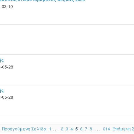
-03-10
1
ής
-05-28
ής
-05-28
Προηγούμενη Σελίδα
1
. . .
2
3
4
5
6
7
8
. . .
614
Επόμενη 