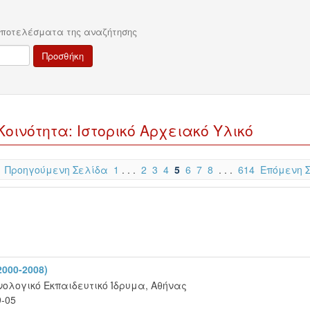
αποτελέσματα της αναζήτησης
ινότητα: Ιστορικό Αρχειακό Υλικό
Προηγούμενη Σελίδα
1
. . .
2
3
4
5
6
7
8
. . .
614
Επόμενη 
000-2008)
ολογικό Εκπαιδευτικό Ίδρυμα, Αθήνας
9-05