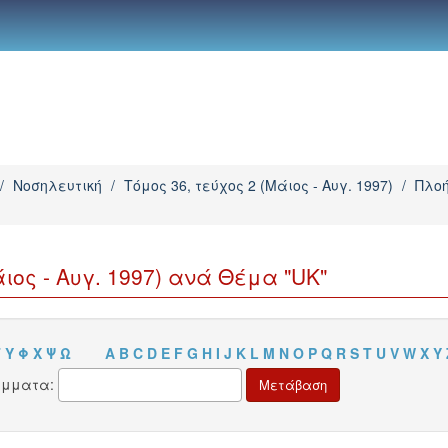
/
Νοσηλευτική
/
Τόμος 36, τεύχος 2 (Μάιος - Αυγ. 1997)
/
Πλοή
ιος - Αυγ. 1997) ανά Θέμα "UK"
Τ
Υ
Φ
Χ
Ψ
Ω
A
B
C
D
E
F
G
H
I
J
K
L
M
N
O
P
Q
R
S
T
U
V
W
X
Y
άμματα: