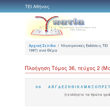
ΤΕΙ Αθήνας
Αρχική Σελίδα
/
Ηλεκτρονικές Εκδόσεις TEI
1997) ανά Θέμα
Πλοήγηση Τόμος 36, τεύχος 2 (Μά
0-9
Α
Β
Γ
Δ
Ε
Ζ
Η
Θ
Ι
Κ
Λ
Μ
Ν
Ξ
Ο
Π
Ρ
Σ
ή εισάγετε τα πρώτα γρ