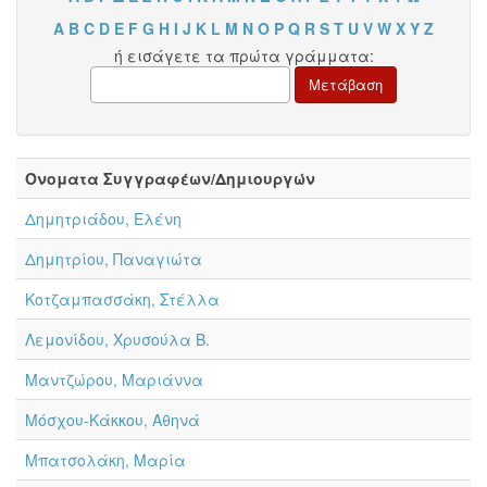
A
B
C
D
E
F
G
H
I
J
K
L
M
N
O
P
Q
R
S
T
U
V
W
X
Y
Z
ή εισάγετε τα πρώτα γράμματα:
Όνοματα Συγγραφέων/Δημιουργών
Δημητριάδου, Ελένη
Δημητρίου, Παναγιώτα
Κοτζαμπασσάκη, Στέλλα
Λεμονίδου, Χρυσούλα Β.
Μαντζώρου, Μαριάννα
Μόσχου-Κάκκου, Αθηνά
Μπατσολάκη, Μαρία