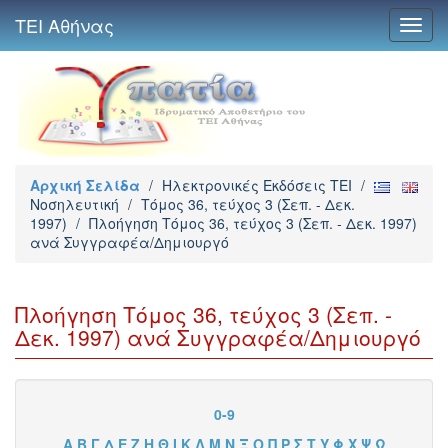
ΤΕΙ Αθήνας
Toggl
navig
Αρχική Σελίδα
/
Ηλεκτρονικές Εκδόσεις TEI
/
Νοσηλευτική
/
Τόμος 36, τεύχος 3 (Σεπ. - Δεκ.
1997)
/
Πλοήγηση Τόμος 36, τεύχος 3 (Σεπ. - Δεκ. 1997)
ανά Συγγραφέα/Δημιουργό
Πλοήγηση Τόμος 36, τεύχος 3 (Σεπ. -
Δεκ. 1997) ανά Συγγραφέα/Δημιουργό
0-9
Α
Β
Γ
Δ
Ε
Ζ
Η
Θ
Ι
Κ
Λ
Μ
Ν
Ξ
Ο
Π
Ρ
Σ
Τ
Υ
Φ
Χ
Ψ
Ω