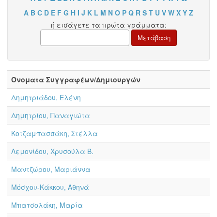
A
B
C
D
E
F
G
H
I
J
K
L
M
N
O
P
Q
R
S
T
U
V
W
X
Y
Z
ή εισάγετε τα πρώτα γράμματα:
Όνοματα Συγγραφέων/Δημιουργών
Δημητριάδου, Ελένη
Δημητρίου, Παναγιώτα
Κοτζαμπασσάκη, Στέλλα
Λεμονίδου, Χρυσούλα Β.
Μαντζώρου, Μαριάννα
Μόσχου-Κάκκου, Αθηνά
Μπατσολάκη, Μαρία