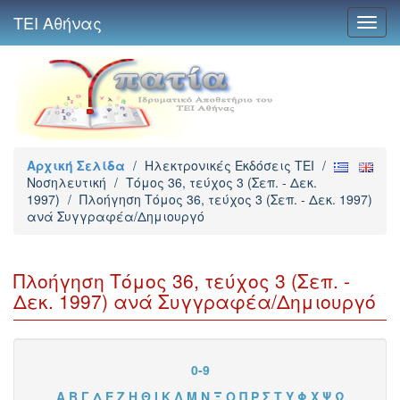
ΤΕΙ Αθήνας
Toggl
navig
Αρχική Σελίδα
/
Ηλεκτρονικές Εκδόσεις TEI
/
Νοσηλευτική
/
Τόμος 36, τεύχος 3 (Σεπ. - Δεκ.
1997)
/
Πλοήγηση Τόμος 36, τεύχος 3 (Σεπ. - Δεκ. 1997)
ανά Συγγραφέα/Δημιουργό
Πλοήγηση Τόμος 36, τεύχος 3 (Σεπ. -
Δεκ. 1997) ανά Συγγραφέα/Δημιουργό
0-9
Α
Β
Γ
Δ
Ε
Ζ
Η
Θ
Ι
Κ
Λ
Μ
Ν
Ξ
Ο
Π
Ρ
Σ
Τ
Υ
Φ
Χ
Ψ
Ω