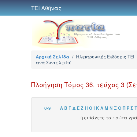
ΤΕΙ Αθήνας
Αρχική Σελίδα
/
Ηλεκτρονικές Εκδόσεις TEI
ανά Συντελεστή
Πλοήγηση Τόμος 36, τεύχος 3 (Σε
0-9
Α
Β
Γ
Δ
Ε
Ζ
Η
Θ
Ι
Κ
Λ
Μ
Ν
Ξ
Ο
Π
Ρ
Σ
ή εισάγετε τα πρώτα γρ