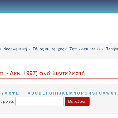
/
Νοσηλευτική
/
Τόμος 36, τεύχος 3 (Σεπ. - Δεκ. 1997)
/
Πλοήγη
π. - Δεκ. 1997) ανά Συντελεστή
Τ
Υ
Φ
Χ
Ψ
Ω
A
B
C
D
E
F
G
H
I
J
K
L
M
N
O
P
Q
R
S
T
U
V
W
X
Y
άμματα: