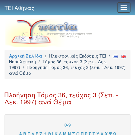
ΤΕΙ Αθήνας
Toggl
navig
Αρχική Σελίδα
/
Ηλεκτρονικές Εκδόσεις TEI
/
Νοσηλευτική
/
Τόμος 36, τεύχος 3 (Σεπ. - Δεκ.
1997)
/
Πλοήγηση Τόμος 36, τεύχος 3 (Σεπ. - Δεκ. 1997)
ανά Θέμα
Πλοήγηση Τόμος 36, τεύχος 3 (Σεπ. -
Δεκ. 1997) ανά Θέμα
0-9
Α
Β
Γ
Δ
Ε
Ζ
Η
Θ
Ι
Κ
Λ
Μ
Ν
Ξ
Ο
Π
Ρ
Σ
Τ
Υ
Φ
Χ
Ψ
Ω