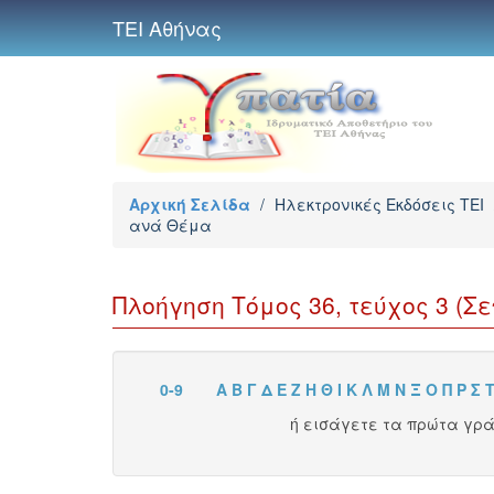
ΤΕΙ Αθήνας
Αρχική Σελίδα
/
Ηλεκτρονικές Εκδόσεις TEI
ανά Θέμα
Πλοήγηση Τόμος 36, τεύχος 3 (Σε
0-9
Α
Β
Γ
Δ
Ε
Ζ
Η
Θ
Ι
Κ
Λ
Μ
Ν
Ξ
Ο
Π
Ρ
Σ
ή εισάγετε τα πρώτα γρ