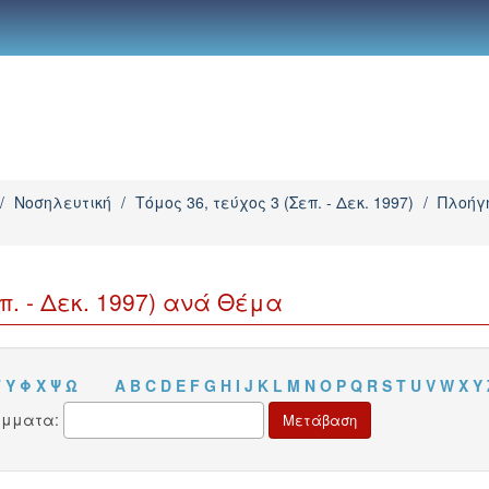
/
Νοσηλευτική
/
Τόμος 36, τεύχος 3 (Σεπ. - Δεκ. 1997)
/
Πλοήγη
π. - Δεκ. 1997) ανά Θέμα
Τ
Υ
Φ
Χ
Ψ
Ω
A
B
C
D
E
F
G
H
I
J
K
L
M
N
O
P
Q
R
S
T
U
V
W
X
Y
άμματα: