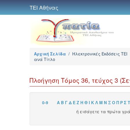
ΤΕΙ Αθήνας
Αρχική Σελίδα
/
Ηλεκτρονικές Εκδόσεις TEI
ανά Τίτλο
Πλοήγηση Τόμος 36, τεύχος 3 (Σεπ
0-9
Α
Β
Γ
Δ
Ε
Ζ
Η
Θ
Ι
Κ
Λ
Μ
Ν
Ξ
Ο
Π
Ρ
Σ
ή εισάγετε τα πρώτα γρ