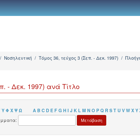
/
Νοσηλευτική
/
Τόμος 36, τεύχος 3 (Σεπ. - Δεκ. 1997)
/
Πλοήγη
. - Δεκ. 1997) ανά Τίτλο
Τ
Υ
Φ
Χ
Ψ
Ω
A
B
C
D
E
F
G
H
I
J
K
L
M
N
O
P
Q
R
S
T
U
V
W
X
Y
άμματα: