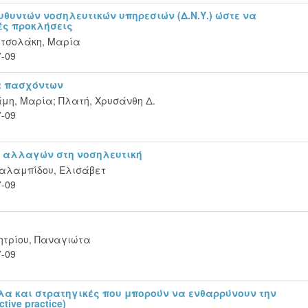
υθυντών νοσηλευτικών υπηρεσιών (Δ.Ν.Υ.) ώστε να
ές προκλήσεις
τσολάκη, Μαρία
7-09
ά πασχόντων
άμη, Μαρία
;
Πλατή, Χρυσάνθη Δ.
7-09
ς αλλαγών στη νοσηλευτική
αλαμπίδου, Ελισάβετ
7-09
ητρίου, Παναγιώτα
7-09
λα και στρατηγικές που μπορούν να ενθαρρύνουν την
ive practice)