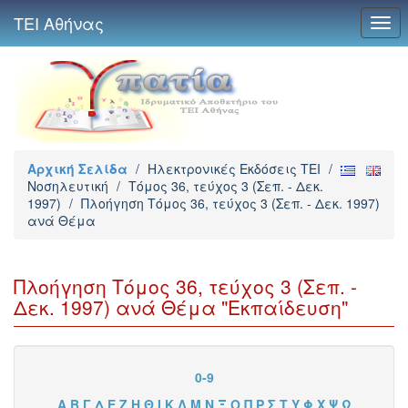
ΤΕΙ Αθήνας
Togg
navi
Αρχική Σελίδα
/
Ηλεκτρονικές Εκδόσεις TEI
/
Νοσηλευτική
/
Τόμος 36, τεύχος 3 (Σεπ. - Δεκ.
1997)
/
Πλοήγηση Τόμος 36, τεύχος 3 (Σεπ. - Δεκ. 1997)
ανά Θέμα
Πλοήγηση Τόμος 36, τεύχος 3 (Σεπ. -
Δεκ. 1997) ανά Θέμα "Εκπαίδευση"
0-9
Α
Β
Γ
Δ
Ε
Ζ
Η
Θ
Ι
Κ
Λ
Μ
Ν
Ξ
Ο
Π
Ρ
Σ
Τ
Υ
Φ
Χ
Ψ
Ω