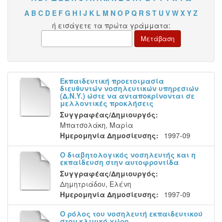
A
B
C
D
E
F
G
H
I
J
K
L
M
N
O
P
Q
R
S
T
U
V
W
X
Y
Z
ή εισάγετε τα πρώτα γράμματα:
Εκπαιδευτική προετοιμασία
διευθυντών νοσηλευτικών υπηρεσιών
(Δ.Ν.Υ.) ώστε να ανταποκρίνονται σε
μελλοντικές προκλήσεις
Συγγραφέας/Δημιουργός:
Μπατσολάκη, Μαρία
Ημερομηνία Δημοσίευσης:
1997-09
Ο διαβητολογικός νοσηλευτής και η
εκπαίδευση στην αυτοφροντίδα
Συγγραφέας/Δημιουργός:
Δημητριάδου, Ελένη
Ημερομηνία Δημοσίευσης:
1997-09
Ο ρόλος του νοσηλευτή εκπαιδευτικού
στον κλινικό χώρο