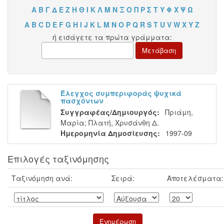
Α
Β
Γ
Δ
Ε
Ζ
Η
Θ
Ι
Κ
Λ
Μ
Ν
Ξ
Ο
Π
Ρ
Σ
Τ
Υ
Φ
Χ
Ψ
Ω
A
B
C
D
E
F
G
H
I
J
K
L
M
N
O
P
Q
R
S
T
U
V
W
X
Y
Z
ή εισάγετε τα πρώτα γράμματα:
Έλεγχος συμπεριφοράς ψυχικά
πασχόντων
Συγγραφέας/Δημιουργός:
Πριάμη,
Μαρία
;
Πλατή, Χρυσάνθη Δ.
Ημερομηνία Δημοσίευσης:
1997-09
Επιλογές ταξινόμησης
Ταξινόμηση ανά:
Σειρά:
Αποτελέσματα: