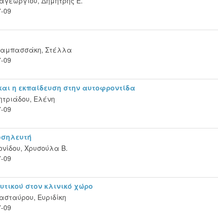
αγεωργίου, Δημήτρης Ε.
7-09
ζαμπασσάκη, Στέλλα
7-09
και η εκπαίδευση στην αυτοφροντίδα
ητριάδου, Ελένη
7-09
νοσηλευτή
νίδου, Χρυσούλα Β.
7-09
υτικού στον κλινικό χώρο
ασταύρου, Ευριδίκη
7-09