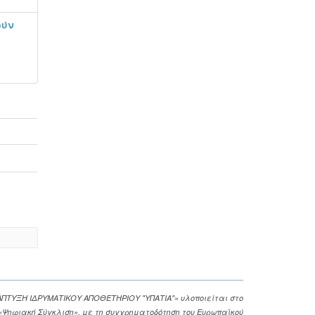
ούν
ΑΠΤΥΞΗ ΙΔΡΥΜΑΤΙΚΟΥ ΑΠΟΘΕΤΗΡΙΟΥ "ΥΠΑΤΙΑ"» υλοποιείται στο
. «Ψηφιακή Σύγκλιση», με τη συγχρηματοδότηση του Ευρωπαϊκού