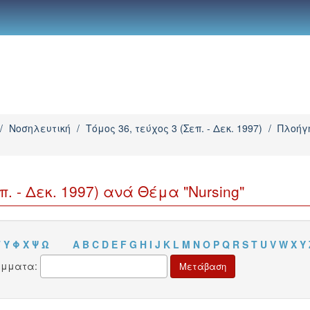
/
Νοσηλευτική
/
Τόμος 36, τεύχος 3 (Σεπ. - Δεκ. 1997)
/
Πλοήγη
. - Δεκ. 1997) ανά Θέμα "Nursing"
Τ
Υ
Φ
Χ
Ψ
Ω
A
B
C
D
E
F
G
H
I
J
K
L
M
N
O
P
Q
R
S
T
U
V
W
X
Y
άμματα: