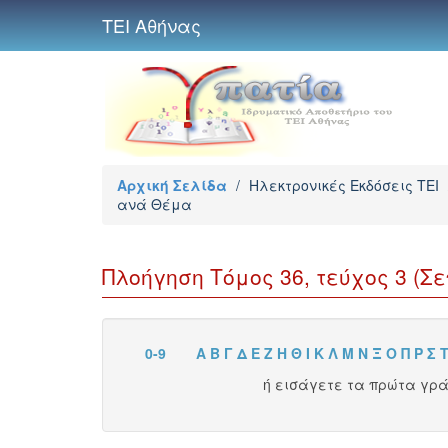
ΤΕΙ Αθήνας
Αρχική Σελίδα
/
Ηλεκτρονικές Εκδόσεις TEI
ανά Θέμα
Πλοήγηση Τόμος 36, τεύχος 3 (Σεπ
0-9
Α
Β
Γ
Δ
Ε
Ζ
Η
Θ
Ι
Κ
Λ
Μ
Ν
Ξ
Ο
Π
Ρ
Σ
ή εισάγετε τα πρώτα γρ