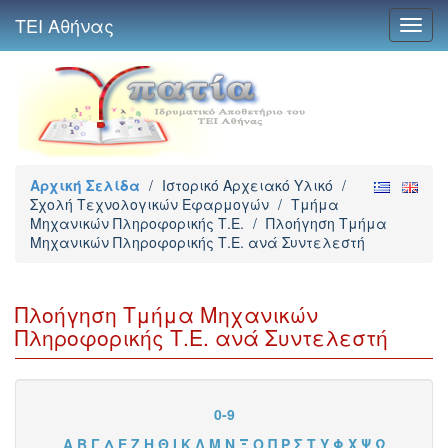
ΤΕΙ Αθήνας
Toggl
navig
Αρχική Σελίδα
/
Ιστορικό Αρχειακό Υλικό
/
Σχολή Τεχνολογικών Εφαρμογών
/
Τμήμα
Μηχανικών Πληροφορικής Τ.Ε.
/
Πλοήγηση Τμήμα
Μηχανικών Πληροφορικής Τ.Ε. ανά Συντελεστή
Πλοήγηση Τμήμα Μηχανικών
Πληροφορικής Τ.Ε. ανά Συντελεστή
0-9
Α
Β
Γ
Δ
Ε
Ζ
Η
Θ
Ι
Κ
Λ
Μ
Ν
Ξ
Ο
Π
Ρ
Σ
Τ
Υ
Φ
Χ
Ψ
Ω