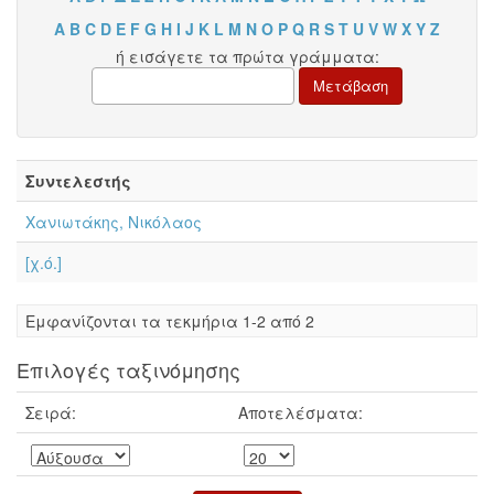
A
B
C
D
E
F
G
H
I
J
K
L
M
N
O
P
Q
R
S
T
U
V
W
X
Y
Z
ή εισάγετε τα πρώτα γράμματα:
Συντελεστής
Χανιωτάκης, Νικόλαος
[χ.ό.]
Eμφανίζονται τα τεκμήρια 1-2 από 2
Επιλογές ταξινόμησης
Σειρά:
Αποτελέσματα: