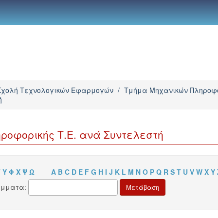
Σχολή Τεχνολογικών Εφαρμογών
/
Τμήμα Μηχανικών Πληροφο
ή
ροφορικής Τ.Ε. ανά Συντελεστή
Τ
Υ
Φ
Χ
Ψ
Ω
A
B
C
D
E
F
G
H
I
J
K
L
M
N
O
P
Q
R
S
T
U
V
W
X
Y
άμματα: