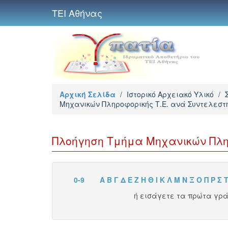
ΤΕΙ Αθήνας
Αρχική Σελίδα
/
Ιστορικό Αρχειακό Υλικό
/
Μηχανικών Πληροφορικής Τ.Ε. ανά Συντελεστ
Πλοήγηση Τμήμα Μηχανικών Πλη
0-9
Α
Β
Γ
Δ
Ε
Ζ
Η
Θ
Ι
Κ
Λ
Μ
Ν
Ξ
Ο
Π
Ρ
Σ
ή εισάγετε τα πρώτα γρ