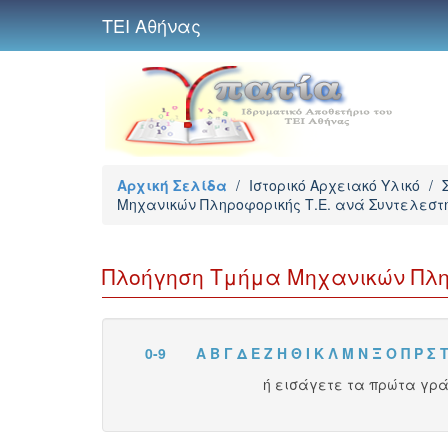
ΤΕΙ Αθήνας
Αρχική Σελίδα
/
Ιστορικό Αρχειακό Υλικό
/
Μηχανικών Πληροφορικής Τ.Ε. ανά Συντελεστ
Πλοήγηση Τμήμα Μηχανικών Πλη
0-9
Α
Β
Γ
Δ
Ε
Ζ
Η
Θ
Ι
Κ
Λ
Μ
Ν
Ξ
Ο
Π
Ρ
Σ
ή εισάγετε τα πρώτα γρ