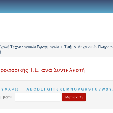
Σχολή Τεχνολογικών Εφαρμογών
/
Τμήμα Μηχανικών Πληροφο
ή
ροφορικής Τ.Ε. ανά Συντελεστή
Τ
Υ
Φ
Χ
Ψ
Ω
A
B
C
D
E
F
G
H
I
J
K
L
M
N
O
P
Q
R
S
T
U
V
W
X
Y
άμματα: