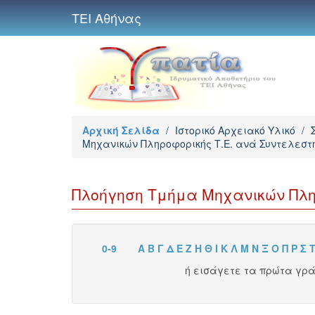
ΤΕΙ Αθήνας
Αρχική Σελίδα
/
Ιστορικό Αρχειακό Υλικό
/
Μηχανικών Πληροφορικής Τ.Ε. ανά Συντελεστ
Πλοήγηση Τμήμα Μηχανικών Πλη
0-9
Α
Β
Γ
Δ
Ε
Ζ
Η
Θ
Ι
Κ
Λ
Μ
Ν
Ξ
Ο
Π
Ρ
Σ
ή εισάγετε τα πρώτα γρ