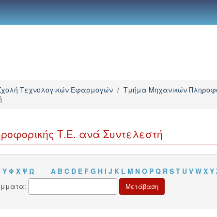
Σχολή Τεχνολογικών Εφαρμογών
/
Τμήμα Μηχανικών Πληροφο
ή
ροφορικής Τ.Ε. ανά Συντελεστή
Τ
Υ
Φ
Χ
Ψ
Ω
A
B
C
D
E
F
G
H
I
J
K
L
M
N
O
P
Q
R
S
T
U
V
W
X
Y
άμματα: