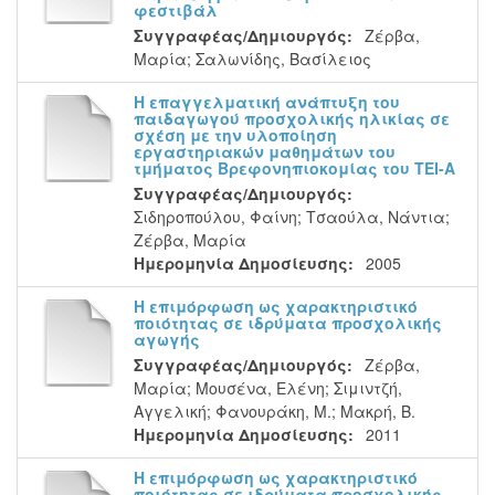
φεστιβάλ
Συγγραφέας/Δημιουργός:
Ζέρβα,
Μαρία
;
Σαλωνίδης, Βασίλειος
Η επαγγελματική ανάπτυξη του
παιδαγωγού προσχολικής ηλικίας σε
σχέση με την υλοποίηση
εργαστηριακών μαθημάτων του
τμήματος Βρεφονηπιοκομίας του ΤΕΙ-Α
Συγγραφέας/Δημιουργός:
Σιδηροπούλου, Φαίνη
;
Τσαούλα, Νάντια
;
Ζέρβα, Μαρία
Ημερομηνία Δημοσίευσης:
2005
Η επιμόρφωση ως χαρακτηριστικό
ποιότητας σε ιδρύματα προσχολικής
αγωγής
Συγγραφέας/Δημιουργός:
Ζέρβα,
Μαρία
;
Μουσένα, Ελένη
;
Σιμιντζή,
Αγγελική
;
Φανουράκη, Μ.
;
Μακρή, Β.
Ημερομηνία Δημοσίευσης:
2011
Η επιμόρφωση ως χαρακτηριστικό
ποιότητας σε ιδρύματα προσχολικής