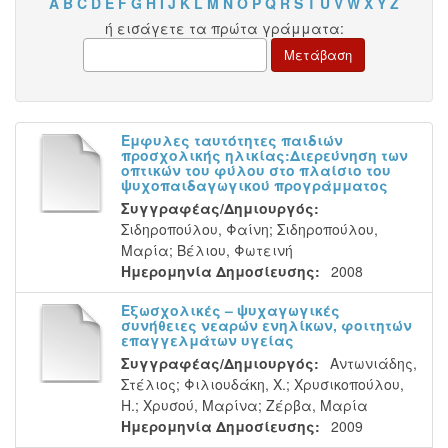
A
B
C
D
E
F
G
H
I
J
K
L
M
N
O
P
Q
R
S
T
U
V
W
X
Y
Z
ή εισάγετε τα πρώτα γράμματα:
Εμφυλες ταυτότητες παιδιών
προσχολικής ηλικίας:Διερεύνηση των
οπτικών του φύλου στο πλαίσιο του
ψυχοπαιδαγωγικού προγράμματος
Συγγραφέας/Δημιουργός:
Σιδηροπούλου, Φαίνη
;
Σιδηροπούλου,
Μαρία
;
Βέλιου, Φωτεινή
Ημερομηνία Δημοσίευσης:
2008
Εξωσχολικές – ψυχαγωγικές
συνήθειες νεαρών ενηλίκων, φοιτητών
επαγγελμάτων υγείας
Συγγραφέας/Δημιουργός:
Αντωνιάδης,
Στέλιος
;
Φιλιουδάκη, Χ.
;
Χρυσικοπούλου,
Η.
;
Χρυσού, Μαρίνα
;
Ζέρβα, Μαρία
Ημερομηνία Δημοσίευσης:
2009