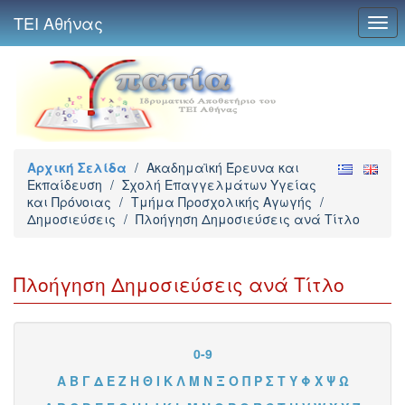
ΤΕΙ Αθήνας
Togg
navi
Αρχική Σελίδα
/
Ακαδημαϊκή Έρευνα και
Εκπαίδευση
/
Σχολή Επαγγελμάτων Υγείας
και Πρόνοιας
/
Τμήμα Προσχολικής Αγωγής
/
Δημοσιεύσεις
/
Πλοήγηση Δημοσιεύσεις ανά Τίτλο
Πλοήγηση Δημοσιεύσεις ανά Τίτλο
0-9
Α
Β
Γ
Δ
Ε
Ζ
Η
Θ
Ι
Κ
Λ
Μ
Ν
Ξ
Ο
Π
Ρ
Σ
Τ
Υ
Φ
Χ
Ψ
Ω