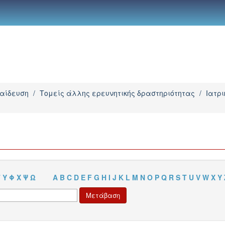
παίδευση
/
Τομείς άλλης ερευνητικής δραστηριότητας
/
Ιατρ
Τ
Υ
Φ
Χ
Ψ
Ω
A
B
C
D
E
F
G
H
I
J
K
L
M
N
O
P
Q
R
S
T
U
V
W
X
Y