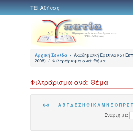
ΤΕΙ Αθήνας
Αρχική Σελίδα
/
Ακαδημαϊκή Έρευνα και Εκ
2008)
/
Φιλτράρισμα ανά: Θέμα
Φιλτράρισμα ανά: Θέμα
0-9
Α
Β
Γ
Δ
Ε
Ζ
Η
Θ
Ι
Κ
Λ
Μ
Ν
Ξ
Ο
Π
Ρ
Σ
Έναρξη με: