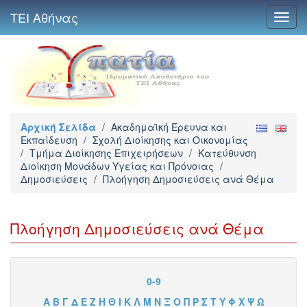
ΤΕΙ Αθήνας
Toggl
navig
Αρχική Σελίδα
/
Ακαδημαϊκή Έρευνα και
Εκπαίδευση
/
Σχολή Διοίκησης και Οικονομίας
/
Τμήμα Διοίκησης Επιχειρήσεων
/
Κατεύθυνση
Διοίκηση Μονάδων Υγείας και Πρόνοιας
/
Δημοσιεύσεις
/
Πλοήγηση Δημοσιεύσεις ανά Θέμα
Πλοήγηση Δημοσιεύσεις ανά Θέμα
0-9
Α
Β
Γ
Δ
Ε
Ζ
Η
Θ
Ι
Κ
Λ
Μ
Ν
Ξ
Ο
Π
Ρ
Σ
Τ
Υ
Φ
Χ
Ψ
Ω