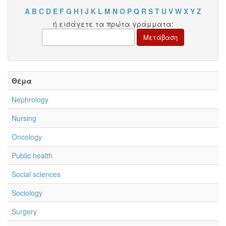
A
B
C
D
E
F
G
H
I
J
K
L
M
N
O
P
Q
R
S
T
U
V
W
X
Y
Z
ή εισάγετε τα πρώτα γράμματα:
Θέμα
Nephrology
Nursing
Oncology
Public health
Social sciences
Sociology
Surgery