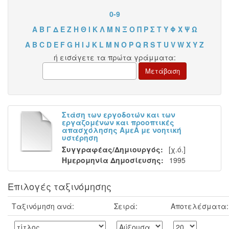
0-9
Α
Β
Γ
Δ
Ε
Ζ
Η
Θ
Ι
Κ
Λ
Μ
Ν
Ξ
Ο
Π
Ρ
Σ
Τ
Υ
Φ
Χ
Ψ
Ω
A
B
C
D
E
F
G
H
I
J
K
L
M
N
O
P
Q
R
S
T
U
V
W
X
Y
Z
ή εισάγετε τα πρώτα γράμματα:
Στάση των εργοδοτών και των
εργαζομένων και προοπτικές
απασχόλησης ΑμεΑ με νοητική
υστέρηση
Συγγραφέας/Δημιουργός:
[χ.ό.]
Ημερομηνία Δημοσίευσης:
1995
Επιλογές ταξινόμησης
Ταξινόμηση ανά:
Σειρά:
Αποτελέσματα: