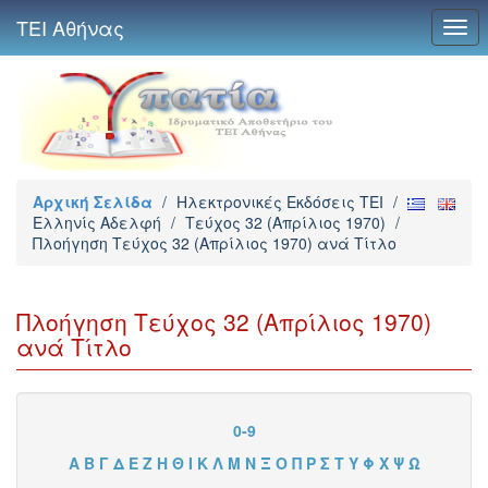
ΤΕΙ Αθήνας
Togg
navi
Αρχική Σελίδα
/
Ηλεκτρονικές Εκδόσεις TEI
/
Ελληνίς Αδελφή
/
Τεύχος 32 (Απρίλιος 1970)
/
Πλοήγηση Τεύχος 32 (Απρίλιος 1970) ανά Τίτλο
Πλοήγηση Τεύχος 32 (Απρίλιος 1970)
ανά Τίτλο
0-9
Α
Β
Γ
Δ
Ε
Ζ
Η
Θ
Ι
Κ
Λ
Μ
Ν
Ξ
Ο
Π
Ρ
Σ
Τ
Υ
Φ
Χ
Ψ
Ω