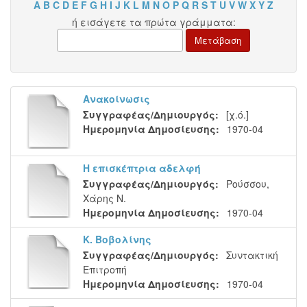
A
B
C
D
E
F
G
H
I
J
K
L
M
N
O
P
Q
R
S
T
U
V
W
X
Y
Z
ή εισάγετε τα πρώτα γράμματα:
Ανακοίνωσις
Συγγραφέας/Δημιουργός:
[χ.ό.]
Ημερομηνία Δημοσίευσης:
1970-04
Η επισκέπτρια αδελφή
Συγγραφέας/Δημιουργός:
Ρούσσου,
Χάρης Ν.
Ημερομηνία Δημοσίευσης:
1970-04
Κ. Βοβολίνης
Συγγραφέας/Δημιουργός:
Συντακτική
Επιτροπή
Ημερομηνία Δημοσίευσης:
1970-04