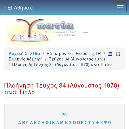
ΤΕΙ Αθήνας
Togg
navi
Αρχική Σελίδα
/
Ηλεκτρονικές Εκδόσεις TEI
/
Ελληνίς Αδελφή
/
Τεύχος 34 (Αύγουστος 1970)
/
Πλοήγηση Τεύχος 34 (Αύγουστος 1970) ανά Τίτλο
Πλοήγηση Τεύχος 34 (Αύγουστος 1970)
ανά Τίτλο
0-9
Α
Β
Γ
Δ
Ε
Ζ
Η
Θ
Ι
Κ
Λ
Μ
Ν
Ξ
Ο
Π
Ρ
Σ
Τ
Υ
Φ
Χ
Ψ
Ω