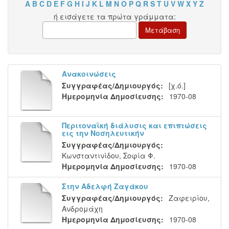
A
B
C
D
E
F
G
H
I
J
K
L
M
N
O
P
Q
R
S
T
U
V
W
X
Y
Z
ή εισάγετε τα πρώτα γράμματα:
Ανακοινώσεις
Συγγραφέας/Δημιουργός:
[χ.ό.]
Ημερομηνία Δημοσίευσης:
1970-08
Περιτοναϊκή διάλυσις και επιπτώσεις
εις την Νοσηλευτικήν
Συγγραφέας/Δημιουργός:
Κωνσταντινίδου, Σοφία Φ.
Ημερομηνία Δημοσίευσης:
1970-08
Στην Αδελφή Ζαγάκου
Συγγραφέας/Δημιουργός:
Ζαφειρίου,
Ανδρομάχη
Ημερομηνία Δημοσίευσης:
1970-08