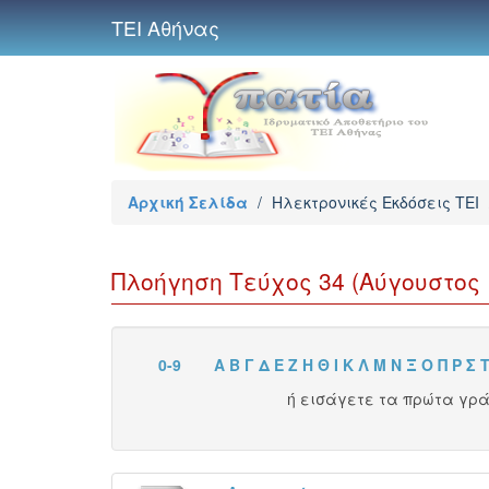
ΤΕΙ Αθήνας
Αρχική Σελίδα
/
Ηλεκτρονικές Εκδόσεις TEI
Πλοήγηση Τεύχος 34 (Αύγουστος 
0-9
Α
Β
Γ
Δ
Ε
Ζ
Η
Θ
Ι
Κ
Λ
Μ
Ν
Ξ
Ο
Π
Ρ
Σ
ή εισάγετε τα πρώτα γρ