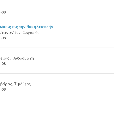
]
0-08
τώσεις εις την Νοσηλευτικήν
ταντινίδου, Σοφία Φ.
0-08
ειρίου, Ανδρομάχη
0-08
αβάρας, Τιμόθεος
0-08