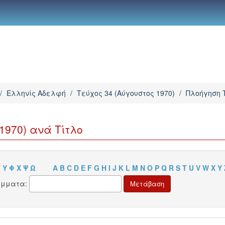
/
Ελληνίς Αδελφή
/
Τεύχος 34 (Αύγουστος 1970)
/
Πλοήγηση Τ
1970) ανά Τίτλο
Τ
Υ
Φ
Χ
Ψ
Ω
A
B
C
D
E
F
G
H
I
J
K
L
M
N
O
P
Q
R
S
T
U
V
W
X
Y
άμματα: