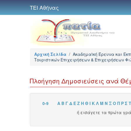
ΤΕΙ Αθήνας
Αρχική Σελίδα
/
Ακαδημαϊκή Έρευνα και Εκ
Τουριστικών Επιχειρήσεων & Επιχειρήσεων Φι
Πλοήγηση Δημοσιεύσεις ανά Θέ
0-9
Α
Β
Γ
Δ
Ε
Ζ
Η
Θ
Ι
Κ
Λ
Μ
Ν
Ξ
Ο
Π
Ρ
Σ
ή εισάγετε τα πρώτα γρ