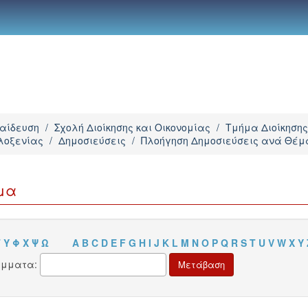
παίδευση
/
Σχολή Διοίκησης και Οικονομίας
/
Τμήμα Διοίκησης
λοξενίας
/
Δημοσιεύσεις
/
Πλοήγηση Δημοσιεύσεις ανά Θέμ
μα
Τ
Υ
Φ
Χ
Ψ
Ω
A
B
C
D
E
F
G
H
I
J
K
L
M
N
O
P
Q
R
S
T
U
V
W
X
Y
άμματα: