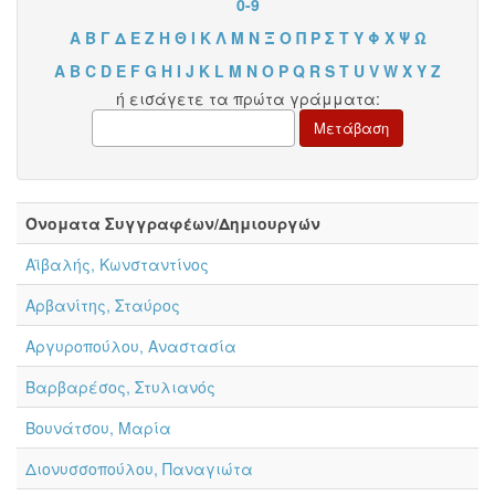
0-9
Α
Β
Γ
Δ
Ε
Ζ
Η
Θ
Ι
Κ
Λ
Μ
Ν
Ξ
Ο
Π
Ρ
Σ
Τ
Υ
Φ
Χ
Ψ
Ω
A
B
C
D
E
F
G
H
I
J
K
L
M
N
O
P
Q
R
S
T
U
V
W
X
Y
Z
ή εισάγετε τα πρώτα γράμματα:
Όνοματα Συγγραφέων/Δημιουργών
Αϊβαλής, Κωνσταντίνος
Αρβανίτης, Σταύρος
Αργυροπούλου, Αναστασία
Βαρβαρέσος, Στυλιανός
Βουνάτσου, Μαρία
Διονυσσοπούλου, Παναγιώτα