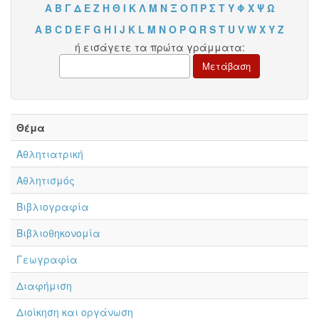
Α
Β
Γ
Δ
Ε
Ζ
Η
Θ
Ι
Κ
Λ
Μ
Ν
Ξ
Ο
Π
Ρ
Σ
Τ
Υ
Φ
Χ
Ψ
Ω
A
B
C
D
E
F
G
H
I
J
K
L
M
N
O
P
Q
R
S
T
U
V
W
X
Y
Z
ή εισάγετε τα πρώτα γράμματα:
Θέμα
Αθλητιατρική
Αθλητισμός
Βιβλιογραφία
Βιβλιοθηκονομία
Γεωγραφία
Διαφήμιση
Διοίκηση και οργάνωση