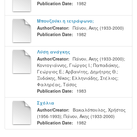
Publication Date:
1982
Μπουζούκι η τετράφωνο;
Author/Creator:
Πάνου, Άκης (1933-2000)
Publication Date:
1982
Λύση ανάγκης
Author/Creator:
Πάνου, Άκης (1933-2000)
;
Κοντογιάννης, Γιώργος Ι.
;
Παπαδάκης,
Γεώργιος Ε.
;
Αρβανίτης, Δημήτρης Θ.
;
Ξυδάκης, Νίκος
;
Ελληνιάδης, Στέλιος
;
Φαληρέας, Τάσος
Publication Date:
1983
Σχόλια
Author/Creator:
Βακαλόπουλος, Χρήστος
(1956-1993)
;
Πάνου, Άκης (1933-2000)
Publication Date:
1982