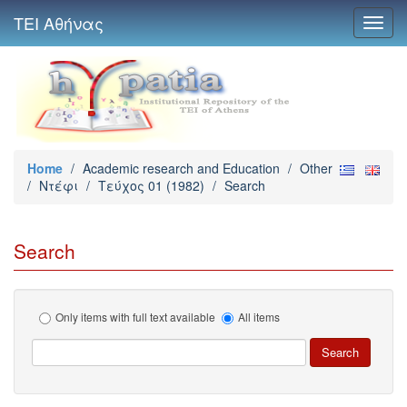
ΤΕΙ Αθήνας
Toggl
navig
Home
/
Academic research and Education
/
Other
/
Ντέφι
/
Τεύχος 01 (1982)
/
Search
Search
Only items with full text available
All items