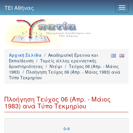
ΤΕΙ Αθήνας
Toggl
navig
Αρχική Σελίδα
/
Ακαδημαϊκή Έρευνα και
Εκπαίδευση
/
Τομείς άλλης ερευνητικής
δραστηριότητας
/
Ντέφι
/
Τεύχος 06 (Απρ. - Μάιος
1983)
/
Πλοήγηση Τεύχος 06 (Απρ. - Μάιος 1983) ανά
Τύπο Τεκμηρίου
Πλοήγηση Τεύχος 06 (Απρ. - Μάιος
1983) ανά Τύπο Τεκμηρίου
0-9