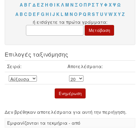
Α
Β
Γ
Δ
Ε
Ζ
Η
Θ
Ι
Κ
Λ
Μ
Ν
Ξ
Ο
Π
Ρ
Σ
Τ
Υ
Φ
Χ
Ψ
Ω
A
B
C
D
E
F
G
H
I
J
K
L
M
N
O
P
Q
R
S
T
U
V
W
X
Y
Z
ή εισάγετε τα πρώτα γράμματα:
Επιλογές ταξινόμησης
Σειρά:
Αποτελέσματα:
Δεν βρέθηκαν αποτελέσματα για αυτή την περιήγηση.
Eμφανίζονται τα τεκμήρια - από