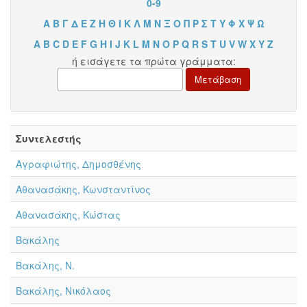
0-9
Α
Β
Γ
Δ
Ε
Ζ
Η
Θ
Ι
Κ
Λ
Μ
Ν
Ξ
Ο
Π
Ρ
Σ
Τ
Υ
Φ
Χ
Ψ
Ω
A
B
C
D
E
F
G
H
I
J
K
L
M
N
O
P
Q
R
S
T
U
V
W
X
Y
Z
ή εισάγετε τα πρώτα γράμματα:
Συντελεστής
Αγραφιώτης, Δημοσθένης
Αθανασάκης, Κωνσταντίνος
Αθανασάκης, Κώστας
Βακάλης
Βακάλης, Ν.
Βακάλης, Νικόλαος