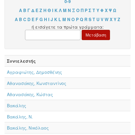
0-9
Α
Β
Γ
Δ
Ε
Ζ
Η
Θ
Ι
Κ
Λ
Μ
Ν
Ξ
Ο
Π
Ρ
Σ
Τ
Υ
Φ
Χ
Ψ
Ω
A
B
C
D
E
F
G
H
I
J
K
L
M
N
O
P
Q
R
S
T
U
V
W
X
Y
Z
ή εισάγετε τα πρώτα γράμματα:
Συντελεστής
Αγραφιώτης, Δημοσθένης
Αθανασάκης, Κωνσταντίνος
Αθανασάκης, Κώστας
Βακάλης
Βακάλης, Ν.
Βακάλης, Νικόλαος