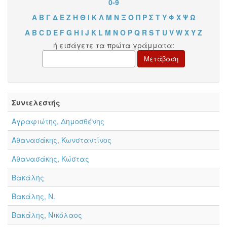
0-9
Α
Β
Γ
Δ
Ε
Ζ
Η
Θ
Ι
Κ
Λ
Μ
Ν
Ξ
Ο
Π
Ρ
Σ
Τ
Υ
Φ
Χ
Ψ
Ω
A
B
C
D
E
F
G
H
I
J
K
L
M
N
O
P
Q
R
S
T
U
V
W
X
Y
Z
ή εισάγετε τα πρώτα γράμματα:
Συντελεστής
Αγραφιώτης, Δημοσθένης
Αθανασάκης, Κωνσταντίνος
Αθανασάκης, Κώστας
Βακάλης
Βακάλης, Ν.
Βακάλης, Νικόλαος