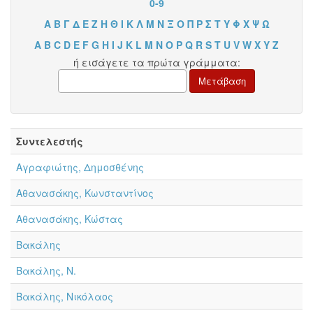
0-9
Α
Β
Γ
Δ
Ε
Ζ
Η
Θ
Ι
Κ
Λ
Μ
Ν
Ξ
Ο
Π
Ρ
Σ
Τ
Υ
Φ
Χ
Ψ
Ω
A
B
C
D
E
F
G
H
I
J
K
L
M
N
O
P
Q
R
S
T
U
V
W
X
Y
Z
ή εισάγετε τα πρώτα γράμματα:
Συντελεστής
Αγραφιώτης, Δημοσθένης
Αθανασάκης, Κωνσταντίνος
Αθανασάκης, Κώστας
Βακάλης
Βακάλης, Ν.
Βακάλης, Νικόλαος