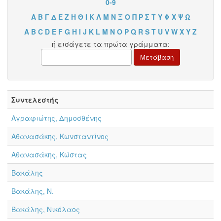
0-9
Α
Β
Γ
Δ
Ε
Ζ
Η
Θ
Ι
Κ
Λ
Μ
Ν
Ξ
Ο
Π
Ρ
Σ
Τ
Υ
Φ
Χ
Ψ
Ω
A
B
C
D
E
F
G
H
I
J
K
L
M
N
O
P
Q
R
S
T
U
V
W
X
Y
Z
ή εισάγετε τα πρώτα γράμματα:
Συντελεστής
Αγραφιώτης, Δημοσθένης
Αθανασάκης, Κωνσταντίνος
Αθανασάκης, Κώστας
Βακάλης
Βακάλης, Ν.
Βακάλης, Νικόλαος