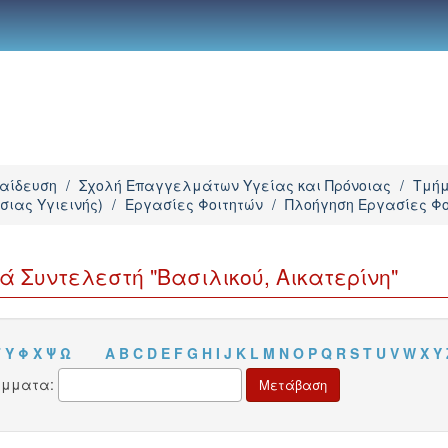
παίδευση
/
Σχολή Επαγγελμάτων Υγείας και Πρόνοιας
/
Τμήμ
σιας Υγιεινής)
/
Εργασίες Φοιτητών
/
Πλοήγηση Εργασίες Φο
 Συντελεστή "Βασιλικού, Αικατερίνη"
Τ
Υ
Φ
Χ
Ψ
Ω
A
B
C
D
E
F
G
H
I
J
K
L
M
N
O
P
Q
R
S
T
U
V
W
X
Y
άμματα: