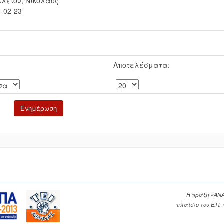
ιλείου, Νικόλαος
-02-23
Αποτελέσματα:
Η πράξη «ΑΝ
πλαίσιο του Ε.Π