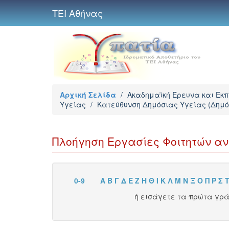
ΤΕΙ Αθήνας
Αρχική Σελίδα
/
Ακαδημαϊκή Έρευνα και Εκ
Υγείας
/
Κατεύθυνση Δημόσιας Υγείας (Δημό
Πλοήγηση Εργασίες Φοιτητών ανά
0-9
Α
Β
Γ
Δ
Ε
Ζ
Η
Θ
Ι
Κ
Λ
Μ
Ν
Ξ
Ο
Π
Ρ
Σ
ή εισάγετε τα πρώτα γρ