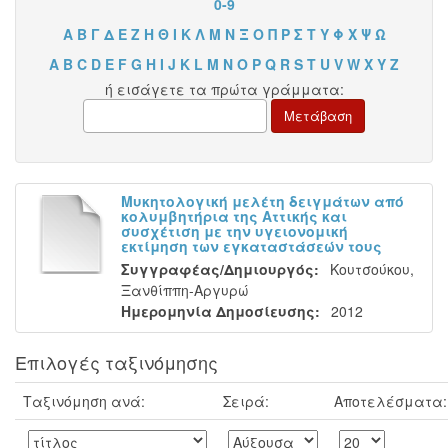
0-9
Α
Β
Γ
Δ
Ε
Ζ
Η
Θ
Ι
Κ
Λ
Μ
Ν
Ξ
Ο
Π
Ρ
Σ
Τ
Υ
Φ
Χ
Ψ
Ω
A
B
C
D
E
F
G
H
I
J
K
L
M
N
O
P
Q
R
S
T
U
V
W
X
Y
Z
ή εισάγετε τα πρώτα γράμματα:
Μυκητολογική μελέτη δειγμάτων από
κολυμβητήρια της Αττικής και
συσχέτιση με την υγειονομική
εκτίμηση των εγκαταστάσεών τους
Συγγραφέας/Δημιουργός:
Κουτσούκου,
Ξανθίππη-Αργυρώ
Ημερομηνία Δημοσίευσης:
2012
Επιλογές ταξινόμησης
Ταξινόμηση ανά:
Σειρά:
Αποτελέσματα: