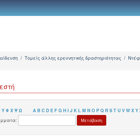
παίδευση
/
Τομείς άλλης ερευνητικής δραστηριότητας
/
Ντέφ
εστή
Τ
Υ
Φ
Χ
Ψ
Ω
A
B
C
D
E
F
G
H
I
J
K
L
M
N
O
P
Q
R
S
T
U
V
W
X
Y
άμματα: