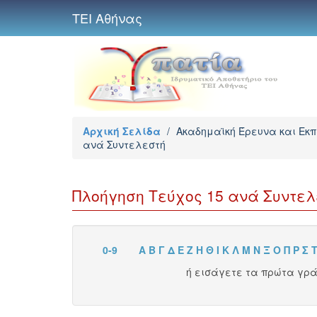
ΤΕΙ Αθήνας
Αρχική Σελίδα
/
Ακαδημαϊκή Έρευνα και Εκ
ανά Συντελεστή
Πλοήγηση Τεύχος 15 ανά Συντελ
0-9
Α
Β
Γ
Δ
Ε
Ζ
Η
Θ
Ι
Κ
Λ
Μ
Ν
Ξ
Ο
Π
Ρ
Σ
ή εισάγετε τα πρώτα γρ