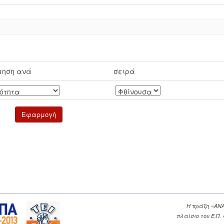
μηση ανά
σειρά
Η πράξη «ΑΝ
πλαίσιο του Ε.Π