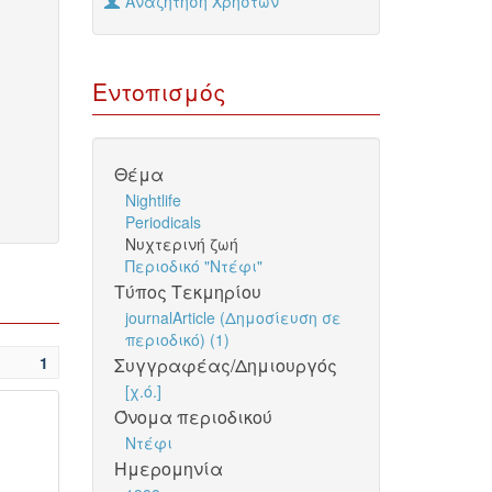
Αναζήτηση Χρηστών
Εντοπισμός
Θέμα
Nightlife
Periodicals
Νυχτερινή ζωή
Περιοδικό "Ντέφι"
Τύπος Τεκμηρίου
journalArticle (Δημοσίευση σε
περιοδικό) (1)
1
Συγγραφέας/Δημιουργός
[χ.ό.]
Όνομα περιοδικού
Ντέφι
Ημερομηνία