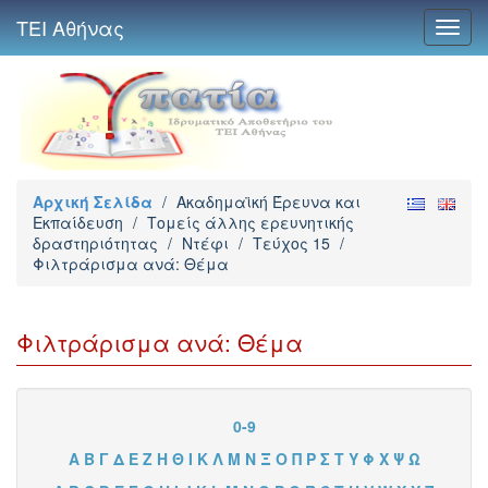
ΤΕΙ Αθήνας
Toggl
navig
Αρχική Σελίδα
/
Ακαδημαϊκή Έρευνα και
Εκπαίδευση
/
Τομείς άλλης ερευνητικής
δραστηριότητας
/
Ντέφι
/
Τεύχος 15
/
Φιλτράρισμα ανά: Θέμα
Φιλτράρισμα ανά: Θέμα
0-9
Α
Β
Γ
Δ
Ε
Ζ
Η
Θ
Ι
Κ
Λ
Μ
Ν
Ξ
Ο
Π
Ρ
Σ
Τ
Υ
Φ
Χ
Ψ
Ω