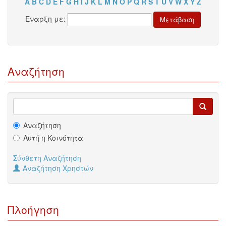
A
B
C
D
E
F
G
H
I
J
K
L
M
N
O
P
Q
R
S
T
U
V
W
X
Y
Z
Έναρξη με:
Αναζήτηση
Αναζήτηση
Αυτή η Κοινότητα
Σύνθετη Αναζήτηση
Αναζήτηση Χρηστών
Πλοήγηση