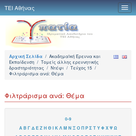
ΤΕΙ Αθήνας
Toggl
navig
Αρχική Σελίδα
/
Ακαδημαϊκή Έρευνα και
Εκπαίδευση
/
Τομείς άλλης ερευνητικής
δραστηριότητας
/
Ντέφι
/
Τεύχος 15
/
Φιλτράρισμα ανά: Θέμα
Φιλτράρισμα ανά: Θέμα
0-9
Α
Β
Γ
Δ
Ε
Ζ
Η
Θ
Ι
Κ
Λ
Μ
Ν
Ξ
Ο
Π
Ρ
Σ
Τ
Υ
Φ
Χ
Ψ
Ω