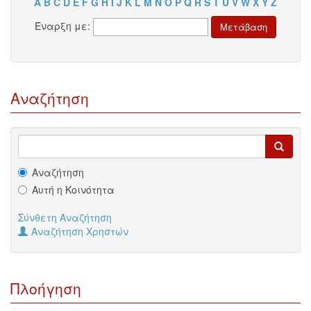
A
B
C
D
E
F
G
H
I
J
K
L
M
N
O
P
Q
R
S
T
U
V
W
X
Y
Z
Έναρξη με:
Αναζήτηση
Αναζήτηση
Αυτή η Κοινότητα
Σύνθετη Αναζήτηση
Αναζήτηση Χρηστών
Πλοήγηση