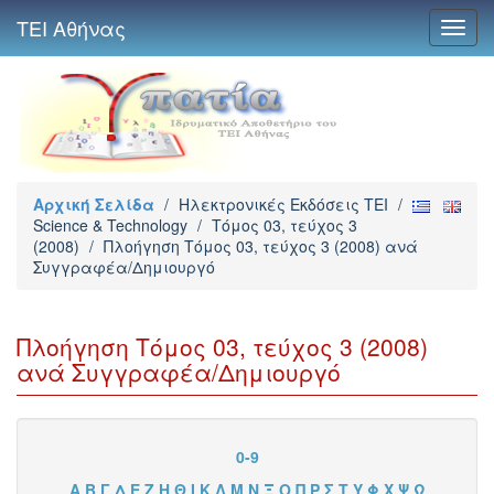
ΤΕΙ Αθήνας
Toggl
navig
Αρχική Σελίδα
/
Ηλεκτρονικές Εκδόσεις TEI
/
Science & Technology
/
Τόμος 03, τεύχος 3
(2008)
/
Πλοήγηση Τόμος 03, τεύχος 3 (2008) ανά
Συγγραφέα/Δημιουργό
Πλοήγηση Τόμος 03, τεύχος 3 (2008)
ανά Συγγραφέα/Δημιουργό
0-9
Α
Β
Γ
Δ
Ε
Ζ
Η
Θ
Ι
Κ
Λ
Μ
Ν
Ξ
Ο
Π
Ρ
Σ
Τ
Υ
Φ
Χ
Ψ
Ω