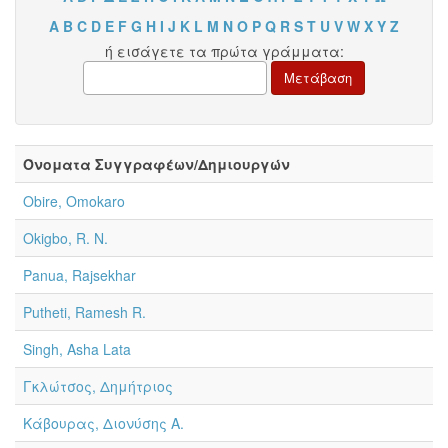
A
B
C
D
E
F
G
H
I
J
K
L
M
N
O
P
Q
R
S
T
U
V
W
X
Y
Z
ή εισάγετε τα πρώτα γράμματα:
Όνοματα Συγγραφέων/Δημιουργών
Obire, Omokaro
Okigbo, R. N.
Panua, Rajsekhar
Putheti, Ramesh R.
Singh, Asha Lata
Γκλώτσος, Δημήτριος
Κάβουρας, Διονύσης Α.