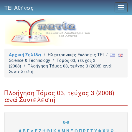
ΤΕΙ Αθήνας
Toggl
navig
Αρχική Σελίδα
/
Ηλεκτρονικές Εκδόσεις TEI
/
Science & Technology
/
Τόμος 03, τεύχος 3
(2008)
/
Πλοήγηση Τόμος 03, τεύχος 3 (2008) ανά
Συντελεστή
Πλοήγηση Τόμος 03, τεύχος 3 (2008)
ανά Συντελεστή
0-9
Α
Β
Γ
Δ
Ε
Ζ
Η
Θ
Ι
Κ
Λ
Μ
Ν
Ξ
Ο
Π
Ρ
Σ
Τ
Υ
Φ
Χ
Ψ
Ω