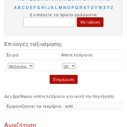
A
B
C
D
E
F
G
H
I
J
K
L
M
N
O
P
Q
R
S
T
U
V
W
X
Y
Z
ή εισάγετε τα πρώτα γράμματα:
Επιλογές ταξινόμησης
Σειρά:
Αποτελέσματα:
Δεν βρέθηκαν αποτελέσματα για αυτή την περιήγηση.
Eμφανίζονται τα τεκμήρια - από
Αναζήτηση