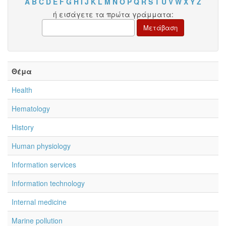
A
B
C
D
E
F
G
H
I
J
K
L
M
N
O
P
Q
R
S
T
U
V
W
X
Y
Z
ή εισάγετε τα πρώτα γράμματα:
Θέμα
Health
Hematology
History
Human physiology
Information services
Information technology
Internal medicine
Marine pollution