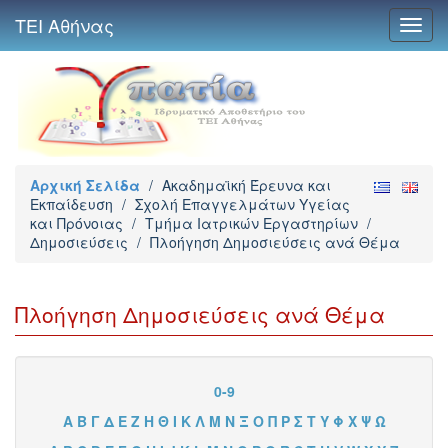
ΤΕΙ Αθήνας
Toggl
navig
Αρχική Σελίδα
/
Ακαδημαϊκή Έρευνα και
Εκπαίδευση
/
Σχολή Επαγγελμάτων Υγείας
και Πρόνοιας
/
Τμήμα Ιατρικών Εργαστηρίων
/
Δημοσιεύσεις
/
Πλοήγηση Δημοσιεύσεις ανά Θέμα
Πλοήγηση Δημοσιεύσεις ανά Θέμα
0-9
Α
Β
Γ
Δ
Ε
Ζ
Η
Θ
Ι
Κ
Λ
Μ
Ν
Ξ
Ο
Π
Ρ
Σ
Τ
Υ
Φ
Χ
Ψ
Ω