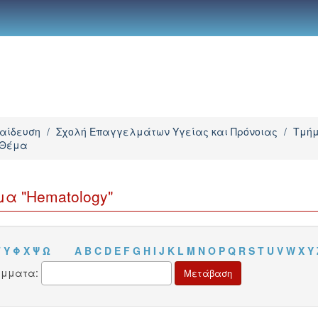
παίδευση
/
Σχολή Επαγγελμάτων Υγείας και Πρόνοιας
/
Τμήμ
 Θέμα
α "Hematology"
Τ
Υ
Φ
Χ
Ψ
Ω
A
B
C
D
E
F
G
H
I
J
K
L
M
N
O
P
Q
R
S
T
U
V
W
X
Y
άμματα: