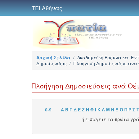
ΤΕΙ Αθήνας
Αρχική Σελίδα
/
Ακαδημαϊκή Έρευνα και Εκ
Δημοσιεύσεις
/
Πλοήγηση Δημοσιεύσεις ανά
Πλοήγηση Δημοσιεύσεις ανά Θέμ
0-9
Α
Β
Γ
Δ
Ε
Ζ
Η
Θ
Ι
Κ
Λ
Μ
Ν
Ξ
Ο
Π
Ρ
Σ
ή εισάγετε τα πρώτα γρ