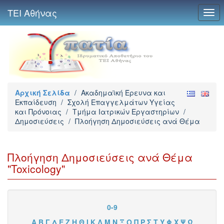
ΤΕΙ Αθήνας
Togg
navi
Αρχική Σελίδα
/
Ακαδημαϊκή Έρευνα και
Εκπαίδευση
/
Σχολή Επαγγελμάτων Υγείας
και Πρόνοιας
/
Τμήμα Ιατρικών Εργαστηρίων
/
Δημοσιεύσεις
/
Πλοήγηση Δημοσιεύσεις ανά Θέμα
Πλοήγηση Δημοσιεύσεις ανά Θέμα
"Toxicology"
0-9
Α
Β
Γ
Δ
Ε
Ζ
Η
Θ
Ι
Κ
Λ
Μ
Ν
Ξ
Ο
Π
Ρ
Σ
Τ
Υ
Φ
Χ
Ψ
Ω