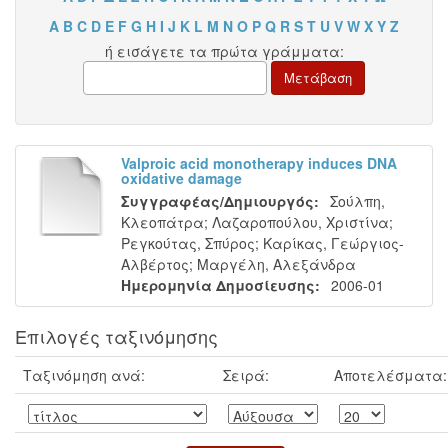
A
B
C
D
E
F
G
H
I
J
K
L
M
N
O
P
Q
R
S
T
U
V
W
X
Y
Z
ή εισάγετε τα πρώτα γράμματα:
Valproic acid monotherapy induces DNA
oxidative damage
Συγγραφέας/Δημιουργός:
Σούλπη,
Κλεοπάτρα
;
Λαζαροπούλου, Χριστίνα
;
Ρεγκούτας, Σπύρος
;
Καρίκας, Γεώργιος-
Αλβέρτος
;
Μαργέλη, Αλεξάνδρα
Ημερομηνία Δημοσίευσης:
2006-01
Επιλογές ταξινόμησης
Ταξινόμηση ανά:
Σειρά:
Αποτελέσματα: