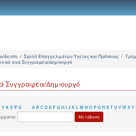
παίδευση
/
Σχολή Επαγγελμάτων Υγείας και Πρόνοιας
/
Τμήμ
 υλικό ανά Συγγραφέα/Δημιουργό
ανά Συγγραφέα/Δημιουργό
Τ
Υ
Φ
Χ
Ψ
Ω
A
B
C
D
E
F
G
H
I
J
K
L
M
N
O
P
Q
R
S
T
U
V
W
X
Y
άμματα: