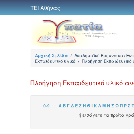
ΤΕΙ Αθήνας
Αρχική Σελίδα
/
Ακαδημαϊκή Έρευνα και Εκ
Εκπαιδευτικό υλικό
/
Πλοήγηση Εκπαιδευτικό
Πλοήγηση Εκπαιδευτικό υλικό 
0-9
Α
Β
Γ
Δ
Ε
Ζ
Η
Θ
Ι
Κ
Λ
Μ
Ν
Ξ
Ο
Π
Ρ
Σ
ή εισάγετε τα πρώτα γρ