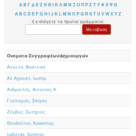
Α
Β
Γ
Δ
Ε
Ζ
Η
Θ
Ι
Κ
Λ
Μ
Ν
Ξ
Ο
Π
Ρ
Σ
Τ
Υ
Φ
Χ
Ψ
Ω
A
B
C
D
E
F
G
H
I
J
K
L
M
N
O
P
Q
R
S
T
U
V
W
X
Y
Z
ή εισάγετε τα πρώτα γράμματα:
Όνοματα Συγγραφέων/Δημιουργών
Αγγελή, Βασιλική
Αλ Αχουάλ, Ιωσήφ
Ανδρουλής, Αντώνιος Α.
Γιαλαμάς, Σπύρος
Ζέρβας, Σωτήριος
Θεοδούλου, Κακούλης
Ιαβάτσο, Χρήστος