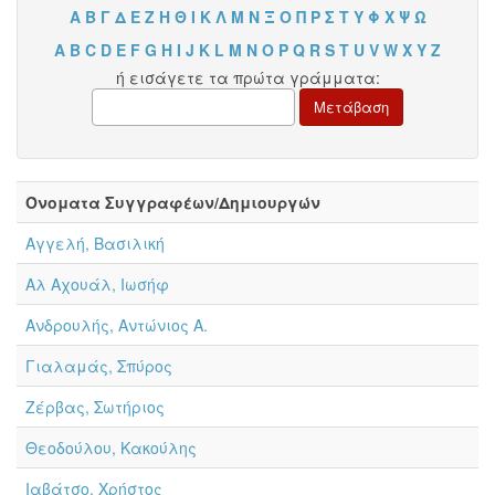
Α
Β
Γ
Δ
Ε
Ζ
Η
Θ
Ι
Κ
Λ
Μ
Ν
Ξ
Ο
Π
Ρ
Σ
Τ
Υ
Φ
Χ
Ψ
Ω
A
B
C
D
E
F
G
H
I
J
K
L
M
N
O
P
Q
R
S
T
U
V
W
X
Y
Z
ή εισάγετε τα πρώτα γράμματα:
Όνοματα Συγγραφέων/Δημιουργών
Αγγελή, Βασιλική
Αλ Αχουάλ, Ιωσήφ
Ανδρουλής, Αντώνιος Α.
Γιαλαμάς, Σπύρος
Ζέρβας, Σωτήριος
Θεοδούλου, Κακούλης
Ιαβάτσο, Χρήστος