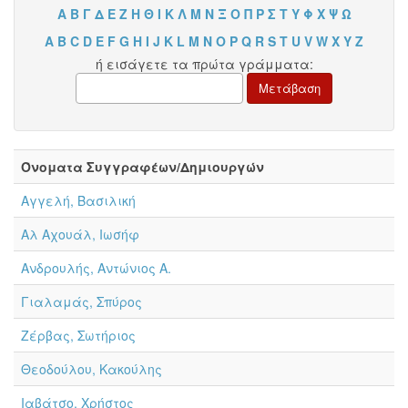
Α
Β
Γ
Δ
Ε
Ζ
Η
Θ
Ι
Κ
Λ
Μ
Ν
Ξ
Ο
Π
Ρ
Σ
Τ
Υ
Φ
Χ
Ψ
Ω
A
B
C
D
E
F
G
H
I
J
K
L
M
N
O
P
Q
R
S
T
U
V
W
X
Y
Z
ή εισάγετε τα πρώτα γράμματα:
Όνοματα Συγγραφέων/Δημιουργών
Αγγελή, Βασιλική
Αλ Αχουάλ, Ιωσήφ
Ανδρουλής, Αντώνιος Α.
Γιαλαμάς, Σπύρος
Ζέρβας, Σωτήριος
Θεοδούλου, Κακούλης
Ιαβάτσο, Χρήστος