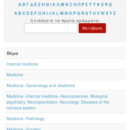
Α
Β
Γ
Δ
Ε
Ζ
Η
Θ
Ι
Κ
Λ
Μ
Ν
Ξ
Ο
Π
Ρ
Σ
Τ
Υ
Φ
Χ
Ψ
Ω
A
B
C
D
E
F
G
H
I
J
K
L
M
N
O
P
Q
R
S
T
U
V
W
X
Y
Z
ή εισάγετε τα πρώτα γράμματα:
Θέμα
Internal medicine
Medicine
Medicine--Gynecology and obstetrics
Medicine--Internal medicine--Neurosciences. Biological
psychiatry. Neuropsychiatry--Neurology. Diseases of the
nervous system
Medicine--Pathology
Medicine--Surgery