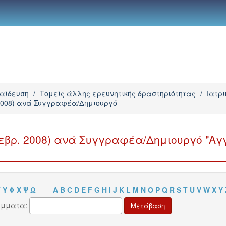
παίδευση
/
Τομείς άλλης ερευνητικής δραστηριότητας
/
Ιατρ
 2008) ανά Συγγραφέα/Δημιουργό
Φεβρ. 2008) ανά Συγγραφέα/Δημιουργό "Αγ
Τ
Υ
Φ
Χ
Ψ
Ω
A
B
C
D
E
F
G
H
I
J
K
L
M
N
O
P
Q
R
S
T
U
V
W
X
Y
άμματα: