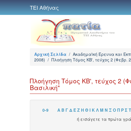
ΤΕΙ Αθήνας
Αρχική Σελίδα
/
Ακαδημαϊκή Έρευνα και Εκ
2008)
/
Πλοήγηση Τόμος ΚΒ', τεύχος 2 (Φεβρ.
Πλοήγηση Τόμος ΚΒ', τεύχος 2 (
Βασιλική"
0-9
Α
Β
Γ
Δ
Ε
Ζ
Η
Θ
Ι
Κ
Λ
Μ
Ν
Ξ
Ο
Π
Ρ
Σ
ή εισάγετε τα πρώτα γρ