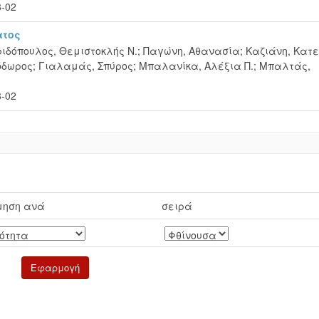
8-02
ατος
ιδόπουλος, Θεμιστοκλής Ν.
;
Παγώνη, Αθανασία
;
Καζιάνη, Κατ
όδωρος
;
Γιαλαμάς, Σπύρος
;
Μπαλανίκα, Αλέξια Π.
;
Μπαλτάς,
8-02
μηση ανά
σειρά